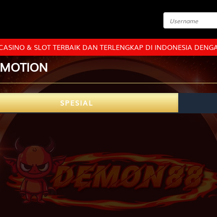
T TERBAIK DAN TERLENGKAP DI INDONESIA DENGAN BONUS - BO
MOTION
SPESIAL