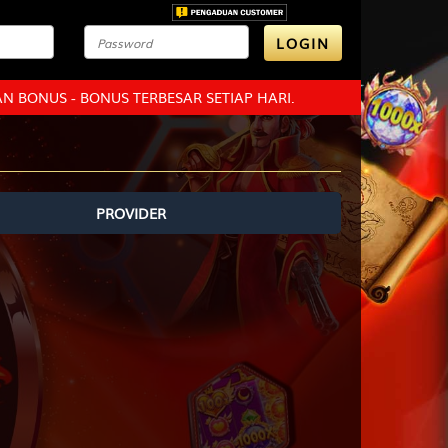
LOGIN
NUS TERBESAR SETIAP HARI.
PROVIDER