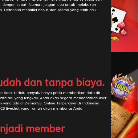
an dengan cepat. Namun, jangan lupa untuk melakukan
ih. Demon88 memiliki bonus dan promo yang lebih baik
dah dan tanpa biaya.
tidak terlalu banyak, hanya perlu memberikan data diri
 data diri yang lengkap, Anda akan segera mendapatkan user
n yang ada di Demon88. Online Terpercaya Di Indonesia
. CS livechat yang ramah akan membantu Anda
enjadi member