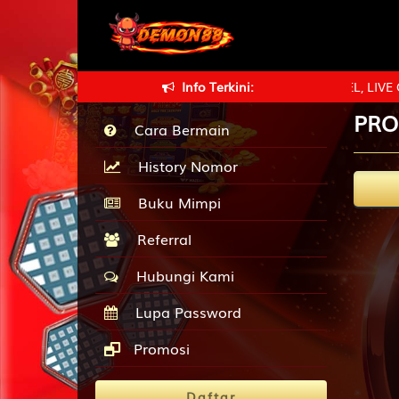
AMAT DATANG DI DEMON88 BANDAR TOGEL, LIVE CASINO & SLO
Info Terkini:
PRO
Cara Bermain
History Nomor
Buku Mimpi
Referral
Hubungi Kami
Lupa Password
Promosi
Daftar