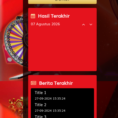
Hasil Terakhir
07 Agustus 2026
SINGAPORE
0
7
1
5
PCSO
6
9
6
4
SYDNEY
3
7
1
2
HONGKONG
1
0
8
3
Berita Terakhir
Title 1
27-09-2024 15:35:24
Title 2
27-09-2024 15:35:24
Title 3