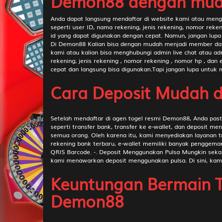
Demon88 dengan muda
Anda dapat langsung mendaftar di website kami atau mengh
seperti user ID, nama rekening, jenis rekening, nomor rek
id yang dapat digunakan dengan cepat. Namun, jangan lupa
Di Demon88 Kalian bisa dengan mudah menjadi member dan 
kami atau kalian bisa menghubungi admin live chat atau ad
rekening, jenis rekening , nomor rekening , nomor hp , da
cepat dan langsung bisa digunakan.Tapi jangan lupa untuk 
Cara Deposit Mudah 
Setelah mendaftar di agen togel resmi Demon88, Anda pas
seperti transfer bank, transfer ke e-wallet, dan deposit 
semua orang. Oleh karena itu, kami menyediakan layanan tr
rekening bank terbaru, e-wallet memiliki banyak penggemar
QRIS Barcode. -. Deposit Menggunakan Pulsa Mungkin seka
kami menawarkan deposit menggunakan pulsa. Di sini, kam
Keuntungan Bermain T
Demon88