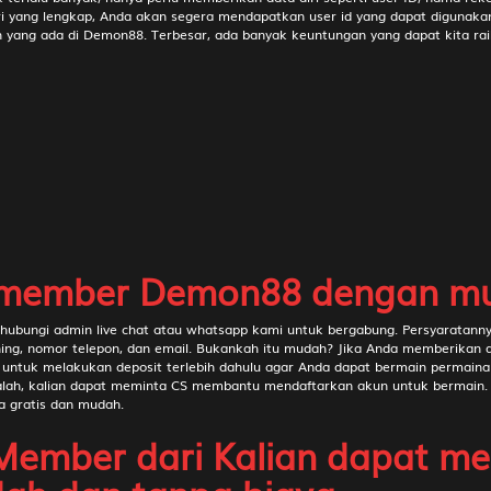
ri yang lengkap, Anda akan segera mendapatkan user id yang dapat digunak
n yang ada di Demon88. Terbesar, ada banyak keuntungan yang dapat kita ra
i member Demon88 dengan mu
ubungi admin live chat atau whatsapp kami untuk bergabung. Persyaratannya 
ening, nomor telepon, dan email. Bukankah itu mudah? Jika Anda memberikan
 untuk melakukan deposit terlebih dahulu agar Anda dapat bermain permaina
salah, kalian dapat meminta CS membantu mendaftarkan akun untuk bermain
 gratis dan mudah.
Member dari Kalian dapat m