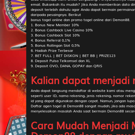
email. Bukankah itu mudah? Jika Anda memberikan data di
deposit terlebih dahulu agar Anda dapat bermain permaina
daripada pesaingnya. Berikut
bonus togel online dan promo togel online dari Demon88.
1. Bonus New Member 10%
2. Bonus Cashback Live Casino 10%
3. Bonus Cashback Slot 10%
4. Bonus Referral 0,1%
5. Bonus Rollingan Slot 0,5%
6. Hadiah Prize Terbesar
7. BET FULL | BET DISKON | BET BB | PRIZE123
8. Deposit Pulsa Telkomsel dan XL
9. Deposit OVO, DANA, GOPAY dan QRIS
Kalian dapat menjad
Anda dapat langsung mendaftar di website kami atau mengh
seperti user ID, nama rekening, jenis rekening, nomor rek
id yang dapat digunakan dengan cepat. Namun, jangan lupa
Daftar agen togel di Demon88 sangat mudah; jika ada ma
menyelesaikan masalah Anda saat bermain Demon88 secara
Cara Mudah Menjadi 