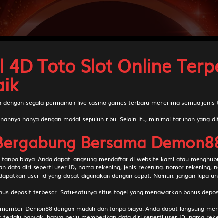
 4D Toto Slot Online Ter
aik
a dengan segala permainan live casino games terbaru menerima semua jenis tr
nya hanya dengan modal sepuluh ribu. Selain itu, minimal taruhan yang dite
 Bergabung Bersama Demon8
anpa biaya. Anda dapat langsung mendaftar di website kami atau menghubun
n data diri seperti user ID, nama rekening, jenis rekening, nomor rekening,
apatkan user id yang dapat digunakan dengan cepat. Namun, jangan lupa un
us deposit terbesar. Satu-satunya situs togel yang menawarkan bonus deposit
member Demon88 dengan mudah dan tanpa biaya. Anda dapat langsung menda
terlalu banyak, hanya perlu memberikan data diri seperti user ID, nama reke